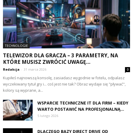
TECHNOLOGIE
TELEWIZOR DLA GRACZA – 3 PARAMETRY, NA
KTÓRE MUSISZ ZWRÓCIĆ UWAGĘ...
Redakcja
-
31 marca 2026
0
Kupiłeś najnowszą konsolę, zasiadasz wygodnie w fotelu, odpalasz
wyczekiwany tytuł gry i... coś jest nie tak? Obraz wydaje się "pływać",
kolory są wyprane, a...
WSPARCIE TECHNICZNE IT DLA FIRM – KIEDY
WARTO POSTAWIĆ NA PROFESJONALNĄ...
5 lutego 2026
DLACZEGO BAZY DIRECT DRIVE OD