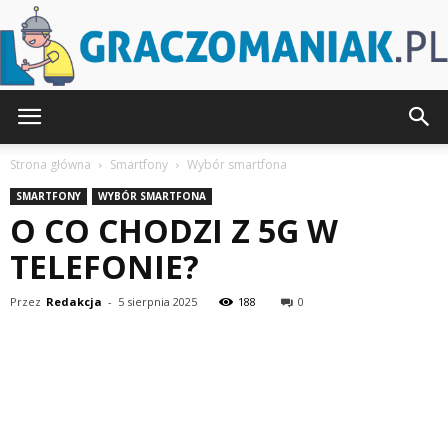
Graczomaniak.pl
Strona główna
Smartfony
Wybór smartfona
SMARTFONY
WYBÓR SMARTFONA
O CO CHODZI Z 5G W
TELEFONIE?
Przez
Redakcja
-
5 sierpnia 2025
188
0