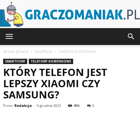
Graczomaniak.pl
Strona główna
Smartfony
Telefony komórkowe
SMARTFONY
TELEFONY KOMÓRKOWE
KTÓRY TELEFON JEST
LEPSZY XIAOMI CZY
SAMSUNG?
Przez
Redakcja
-
9 grudnia 2023
496
0