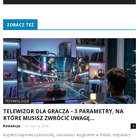
ZOBACZ TEŻ
TECHNOLOGIE
TELEWIZOR DLA GRACZA – 3 PARAMETRY, NA
KTÓRE MUSISZ ZWRÓCIĆ UWAGĘ...
Redakcja
-
31 marca 2026
0
Kupiłeś najnowszą konsolę, zasiadasz wygodnie w fotelu, odpalasz