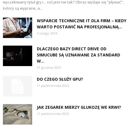
wyczekiwany tytuł gry i... coś jest nie tak? Obraz wydaje się "pływać",
kolory są wyprane, a...
WSPARCIE TECHNICZNE IT DLA FIRM – KIEDY
WARTO POSTAWIĆ NA PROFESJONALNĄ...
5 lutego 2026
DLACZEGO BAZY DIRECT DRIVE OD
SIMUCUBE SĄ UZNAWANE ZA STANDARD
W...
31 grudnia 2025
DO CZEGO SŁUŻY GPU?
11 października 2025
JAK ZEGAREK MIERZY GLUKOZĘ WE KRWI?
11 października 2025