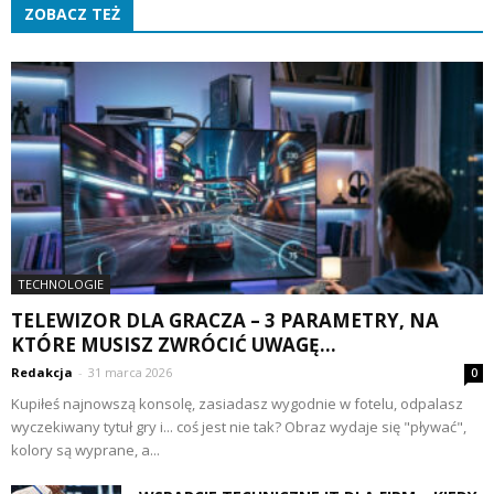
ZOBACZ TEŻ
TECHNOLOGIE
TELEWIZOR DLA GRACZA – 3 PARAMETRY, NA
KTÓRE MUSISZ ZWRÓCIĆ UWAGĘ...
Redakcja
-
31 marca 2026
0
Kupiłeś najnowszą konsolę, zasiadasz wygodnie w fotelu, odpalasz
wyczekiwany tytuł gry i... coś jest nie tak? Obraz wydaje się "pływać",
kolory są wyprane, a...