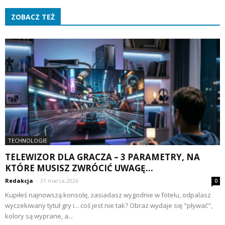
ZOBACZ TEŻ
TECHNOLOGIE
TELEWIZOR DLA GRACZA – 3 PARAMETRY, NA
KTÓRE MUSISZ ZWRÓCIĆ UWAGĘ...
Redakcja
-
31 marca 2026
0
Kupiłeś najnowszą konsolę, zasiadasz wygodnie w fotelu, odpalasz
wyczekiwany tytuł gry i... coś jest nie tak? Obraz wydaje się "pływać",
kolory są wyprane, a...