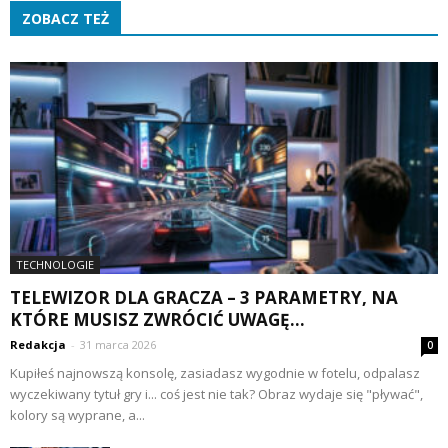
ZOBACZ TEŻ
TECHNOLOGIE
TELEWIZOR DLA GRACZA – 3 PARAMETRY, NA
KTÓRE MUSISZ ZWRÓCIĆ UWAGĘ...
Redakcja
-
31 marca 2026
0
Kupiłeś najnowszą konsolę, zasiadasz wygodnie w fotelu, odpalasz
wyczekiwany tytuł gry i... coś jest nie tak? Obraz wydaje się "pływać",
kolory są wyprane, a...