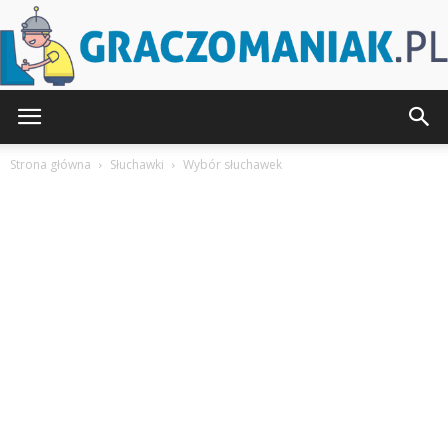
Graczomaniak.pl
Strona główna
Słuchawki
Wybór słuchawek