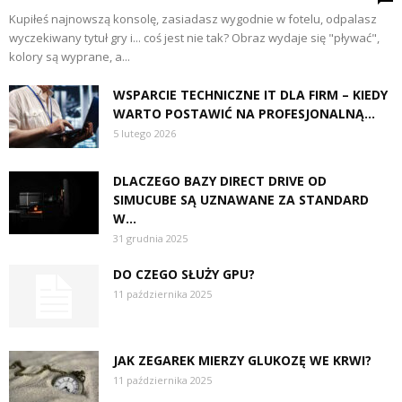
Kupiłeś najnowszą konsolę, zasiadasz wygodnie w fotelu, odpalasz
wyczekiwany tytuł gry i... coś jest nie tak? Obraz wydaje się "pływać",
kolory są wyprane, a...
WSPARCIE TECHNICZNE IT DLA FIRM – KIEDY
WARTO POSTAWIĆ NA PROFESJONALNĄ...
5 lutego 2026
DLACZEGO BAZY DIRECT DRIVE OD
SIMUCUBE SĄ UZNAWANE ZA STANDARD
W...
31 grudnia 2025
DO CZEGO SŁUŻY GPU?
11 października 2025
JAK ZEGAREK MIERZY GLUKOZĘ WE KRWI?
11 października 2025