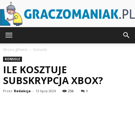
Graczomaniak.pl
Strona główna
Konsole
KONSOLE
ILE KOSZTUJE
SUBSKRYPCJA XBOX?
Przez
Redakcja
-
13 lipca 2024
256
0