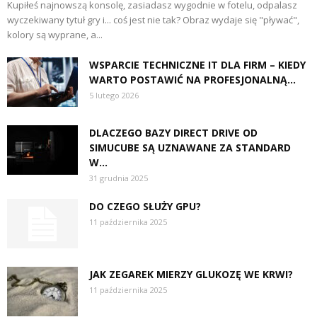
Kupiłeś najnowszą konsolę, zasiadasz wygodnie w fotelu, odpalasz
wyczekiwany tytuł gry i... coś jest nie tak? Obraz wydaje się "pływać",
kolory są wyprane, a...
WSPARCIE TECHNICZNE IT DLA FIRM – KIEDY
WARTO POSTAWIĆ NA PROFESJONALNĄ...
5 lutego 2026
DLACZEGO BAZY DIRECT DRIVE OD
SIMUCUBE SĄ UZNAWANE ZA STANDARD
W...
31 grudnia 2025
DO CZEGO SŁUŻY GPU?
11 października 2025
JAK ZEGAREK MIERZY GLUKOZĘ WE KRWI?
11 października 2025