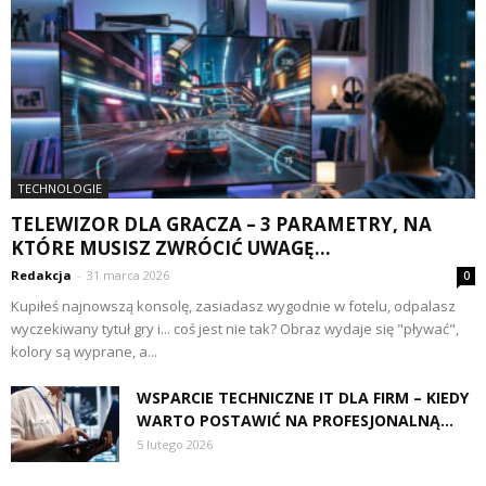
TECHNOLOGIE
TELEWIZOR DLA GRACZA – 3 PARAMETRY, NA
KTÓRE MUSISZ ZWRÓCIĆ UWAGĘ...
Redakcja
-
31 marca 2026
0
Kupiłeś najnowszą konsolę, zasiadasz wygodnie w fotelu, odpalasz
wyczekiwany tytuł gry i... coś jest nie tak? Obraz wydaje się "pływać",
kolory są wyprane, a...
WSPARCIE TECHNICZNE IT DLA FIRM – KIEDY
WARTO POSTAWIĆ NA PROFESJONALNĄ...
5 lutego 2026