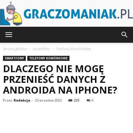
Graczomaniak.pl
Strona główna
Smartfony
Telefony komórkowe
SMARTFONY
TELEFONY KOMÓRKOWE
DLACZEGO NIE MOGĘ
PRZENIEŚĆ DANYCH Z
ANDROIDA NA IPHONE?
Przez
Redakcja
-
25 września 2025
233
0