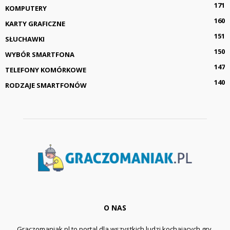
171
KOMPUTERY
160
KARTY GRAFICZNE
151
SŁUCHAWKI
150
WYBÓR SMARTFONA
147
TELEFONY KOMÓRKOWE
140
RODZAJE SMARTFONÓW
O NAS
Graczomaniak.pl to portal dla wszystkich ludzi kochających gry.