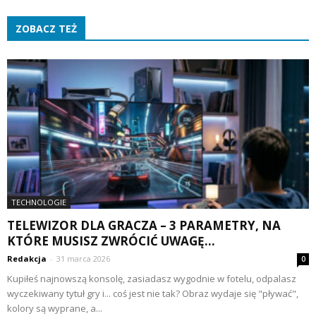
ZOBACZ TEŻ
TECHNOLOGIE
TELEWIZOR DLA GRACZA – 3 PARAMETRY, NA
KTÓRE MUSISZ ZWRÓCIĆ UWAGĘ...
Redakcja
-
31 marca 2026
0
Kupiłeś najnowszą konsolę, zasiadasz wygodnie w fotelu, odpalasz
wyczekiwany tytuł gry i... coś jest nie tak? Obraz wydaje się "pływać",
kolory są wyprane, a...