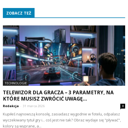
ZOBACZ TEŻ
TECHNOLOGIE
TELEWIZOR DLA GRACZA – 3 PARAMETRY, NA
KTÓRE MUSISZ ZWRÓCIĆ UWAGĘ...
Redakcja
-
31 marca 2026
0
Kupiłeś najnowszą konsolę, zasiadasz wygodnie w fotelu, odpalasz
wyczekiwany tytuł gry i... coś jest nie tak? Obraz wydaje się "pływać",
kolory są wyprane, a...