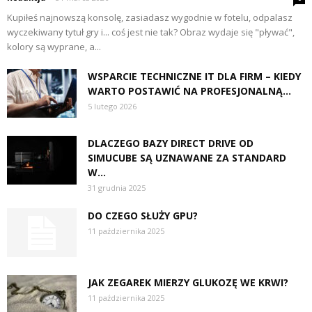
Kupiłeś najnowszą konsolę, zasiadasz wygodnie w fotelu, odpalasz
wyczekiwany tytuł gry i... coś jest nie tak? Obraz wydaje się "pływać",
kolory są wyprane, a...
WSPARCIE TECHNICZNE IT DLA FIRM – KIEDY
WARTO POSTAWIĆ NA PROFESJONALNĄ...
5 lutego 2026
DLACZEGO BAZY DIRECT DRIVE OD
SIMUCUBE SĄ UZNAWANE ZA STANDARD
W...
31 grudnia 2025
DO CZEGO SŁUŻY GPU?
11 października 2025
JAK ZEGAREK MIERZY GLUKOZĘ WE KRWI?
11 października 2025