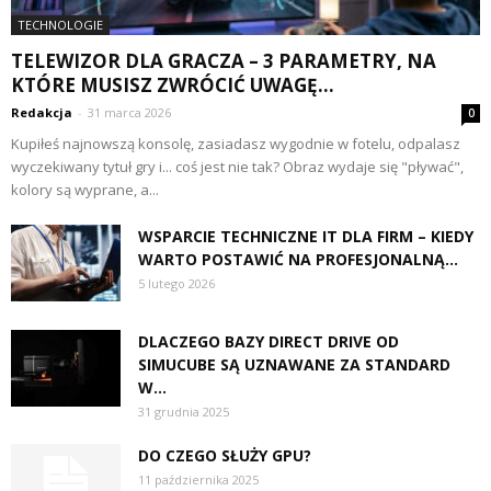
TECHNOLOGIE
TELEWIZOR DLA GRACZA – 3 PARAMETRY, NA
KTÓRE MUSISZ ZWRÓCIĆ UWAGĘ...
Redakcja
-
31 marca 2026
0
Kupiłeś najnowszą konsolę, zasiadasz wygodnie w fotelu, odpalasz
wyczekiwany tytuł gry i... coś jest nie tak? Obraz wydaje się "pływać",
kolory są wyprane, a...
WSPARCIE TECHNICZNE IT DLA FIRM – KIEDY
WARTO POSTAWIĆ NA PROFESJONALNĄ...
5 lutego 2026
DLACZEGO BAZY DIRECT DRIVE OD
SIMUCUBE SĄ UZNAWANE ZA STANDARD
W...
31 grudnia 2025
DO CZEGO SŁUŻY GPU?
11 października 2025