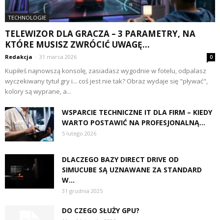
TECHNOLOGIE
TELEWIZOR DLA GRACZA – 3 PARAMETRY, NA
KTÓRE MUSISZ ZWRÓCIĆ UWAGĘ...
Redakcja
-
31 marca 2026
0
Kupiłeś najnowszą konsolę, zasiadasz wygodnie w fotelu, odpalasz
wyczekiwany tytuł gry i... coś jest nie tak? Obraz wydaje się "pływać",
kolory są wyprane, a...
WSPARCIE TECHNICZNE IT DLA FIRM – KIEDY
WARTO POSTAWIĆ NA PROFESJONALNĄ...
5 lutego 2026
DLACZEGO BAZY DIRECT DRIVE OD
SIMUCUBE SĄ UZNAWANE ZA STANDARD
W...
31 grudnia 2025
DO CZEGO SŁUŻY GPU?