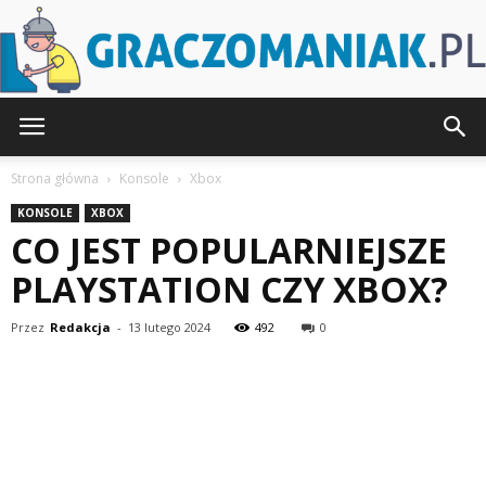
Graczomaniak.pl
Strona główna
Konsole
Xbox
KONSOLE
XBOX
CO JEST POPULARNIEJSZE
PLAYSTATION CZY XBOX?
Przez
Redakcja
-
13 lutego 2024
492
0